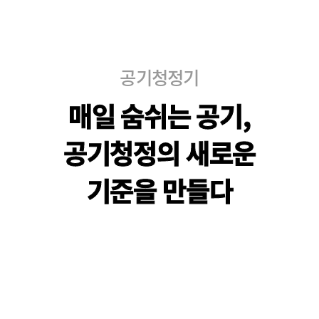
공기청정기
매
일
숨
쉬
는
공
기
,
공
기
청
정
의
새
로
운
기
준
을
만
들
다